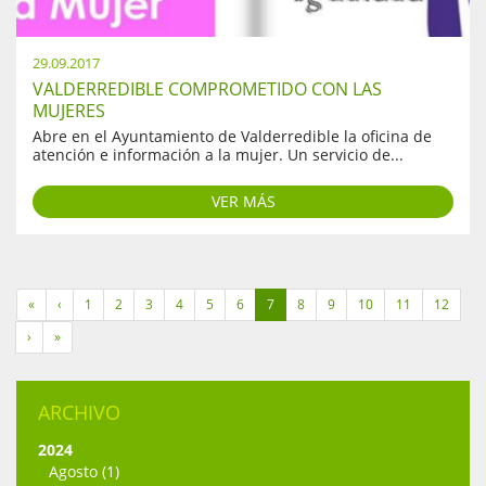
29.09.2017
VALDERREDIBLE COMPROMETIDO CON LAS
MUJERES
Abre en el Ayuntamiento de Valderredible la oficina de
atención e información a la mujer. Un servicio de...
VER MÁS
«
‹
1
2
3
4
5
6
7
8
9
10
11
12
›
»
ARCHIVO
2024
Agosto (1)