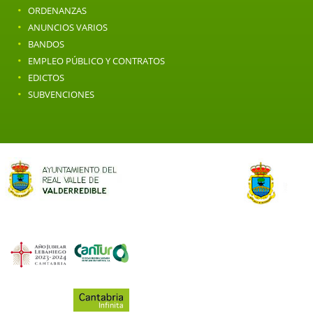
·
ORDENANZAS
·
ANUNCIOS VARIOS
·
BANDOS
·
EMPLEO PÚBLICO Y CONTRATOS
·
EDICTOS
·
SUBVENCIONES