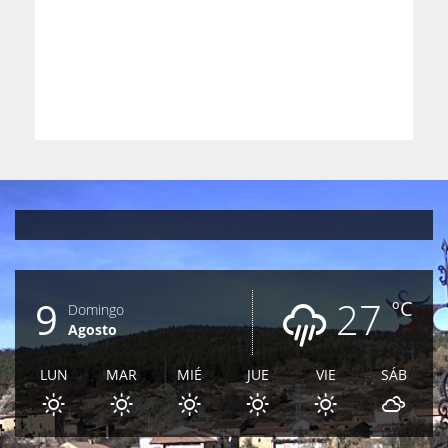
9
27
ºC
Domingo
Agosto
LUN
MAR
MIÉ
JUE
VIE
SÁB