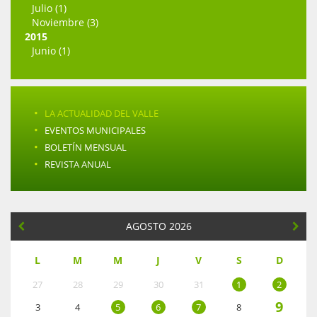
Julio (1)
Noviembre (3)
2015
Junio (1)
·
LA ACTUALIDAD DEL VALLE
·
EVENTOS MUNICIPALES
·
BOLETÍN MENSUAL
·
REVISTA ANUAL
AGOSTO 2026
L
M
M
J
V
S
D
27
28
29
30
31
1
2
9
3
4
5
6
7
8