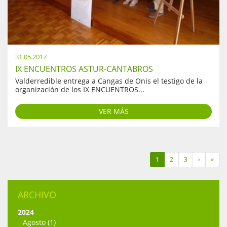
31.05.2017
IX ENCUENTROS ASTUR-CANTABROS
Valderredible entrega a Cangas de Onis el testigo de la
organización de los IX ENCUENTROS...
VER MÁS
1
2
3
›
»
ARCHIVO
2024
Agosto (1)