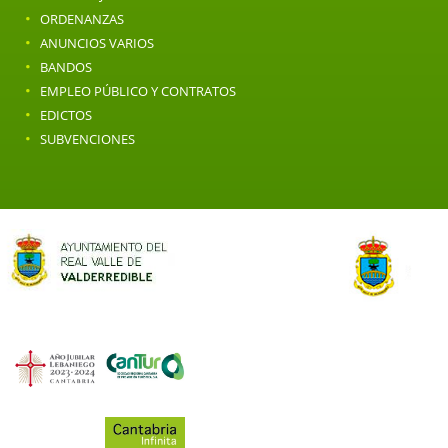
·
ORDENANZAS
·
ANUNCIOS VARIOS
·
BANDOS
·
EMPLEO PÚBLICO Y CONTRATOS
·
EDICTOS
·
SUBVENCIONES