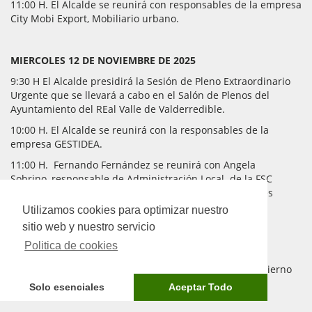
11:00 H. El Alcalde se reunirá con responsables de la empresa
City Mobi Export, Mobiliario urbano.
MIERCOLES 12 DE NOVIEMBRE DE 2025
9:30 H El Alcalde presidirá la Sesión de Pleno Extraordinario
Urgente que se llevará a cabo en el Salón de Plenos del
Ayuntamiento del REal Valle de Valderredible.
10:00 H. El Alcalde se reunirá con la responsables de la
empresa GESTIDEA.
11:00 H. Fernando Fernández se reunirá con Angela
Sobrino, responsable de Administración Local de la FSC
(Federación de Servicios a la Ciudadanía) de Comisiones
Obreras en Cantabria.
Utilizamos cookies para optimizar nuestro
sitio web y nuestro servicio
Politica de cookies
VIERNES 7 DE NOVIEMBRE DE 2025
10:00 H. Fernando Fernández presidirá la Junta de Gobierno
Local del Ayuntamiento del Real Valle de Valderredible
Solo esenciales
Aceptar Todo