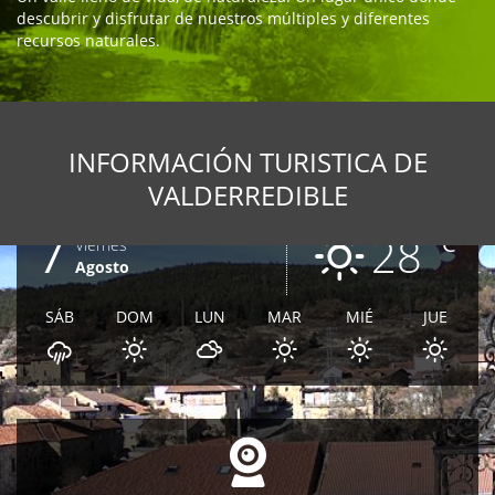
descubrir y disfrutar de nuestros múltiples y diferentes
recursos naturales.
INFORMACIÓN TURISTICA DE
VALDERREDIBLE
7
28
ºC
Viernes
Agosto
SÁB
DOM
LUN
MAR
MIÉ
JUE