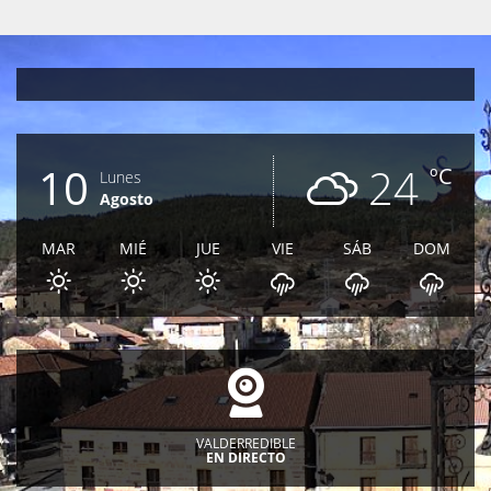
10
24
ºC
Lunes
Agosto
MAR
MIÉ
JUE
VIE
SÁB
DOM
VALDERREDIBLE
EN DIRECTO