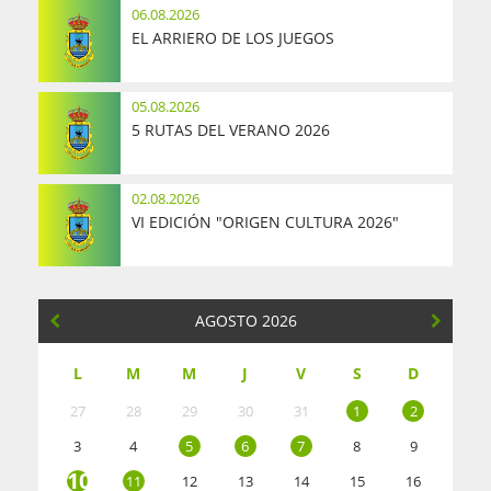
06.08.2026
EL ARRIERO DE LOS JUEGOS
05.08.2026
5 RUTAS DEL VERANO 2026
02.08.2026
VI EDICIÓN "ORIGEN CULTURA 2026"
AGOSTO 2026
L
M
M
J
V
S
D
27
28
29
30
31
1
2
3
4
5
6
7
8
9
10
11
12
13
14
15
16