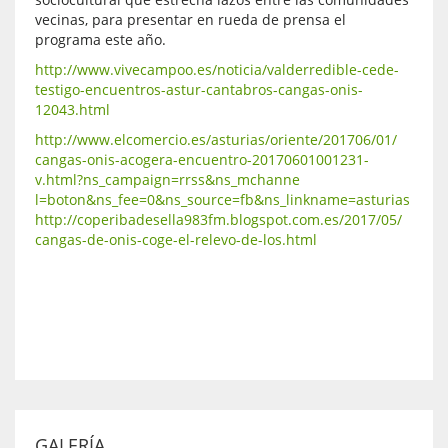
vecinas, para presentar en rueda de prensa el
programa este año.
http://www.vivecampoo.es/noticia/valderredible-cede-
testigo-encuentros-astur-cantabros-cangas-onis-
12043.html
http://www.elcomercio.es/
asturias/oriente/201706/01/
cangas-onis-acogera-encuent
ro-20170601001231-
v.html?n
s_campaign=rrss&ns_mchanne
l=boton&ns_fee=0&ns_source
=fb&ns_linkname=asturias
http://
coperibadesella983fm.blogsp
ot.com.es/2017/05/
cangas-de-onis-coge-el-rele
vo-de-los.html
GALERÍA