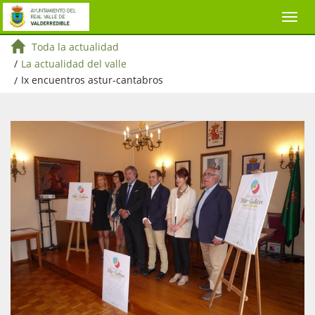
Toda la actualidad
/
La actualidad del valle
/
Ix encuentros astur-cantabros