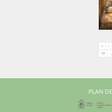
«
‹
19
PLAN DE