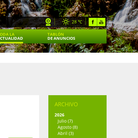
28 ℃
ODA LA
TABLÓN
CTUALIDAD
DE ANUNCIOS
ARCHIVO
2026
Julio (7)
Agosto (8)
Abril (3)