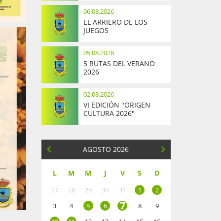
06.08.2026
EL ARRIERO DE LOS
JUEGOS
05.08.2026
5 RUTAS DEL VERANO
2026
02.08.2026
VI EDICIÓN "ORIGEN
CULTURA 2026"
AGOSTO 2026
L
M
M
J
V
S
D
27
28
29
30
31
1
2
7
3
4
5
6
8
9