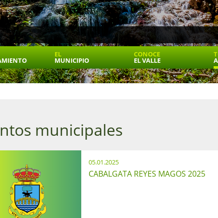
EL
CONOCE
T
AMIENTO
MUNICIPIO
EL VALLE
A
ntos municipales
05.01.2025
CABALGATA REYES MAGOS 2025