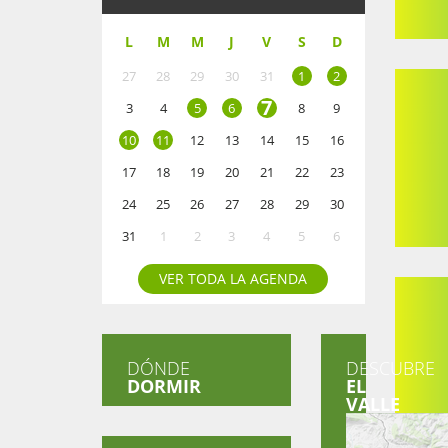
L
M
M
J
V
S
D
27
28
29
30
31
1
2
7
3
4
5
6
8
9
10
11
12
13
14
15
16
17
18
19
20
21
22
23
24
25
26
27
28
29
30
31
1
2
3
4
5
6
VER TODA LA AGENDA
DÓNDE
DESCUBRE
DORMIR
EL
VALLE