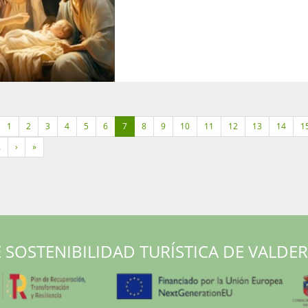
1
2
3
4
5
6
7
8
9
10
11
12
13
14
1
…
›
»
 SOSTENIBILIDAD TURÍSTICA DE VALDE