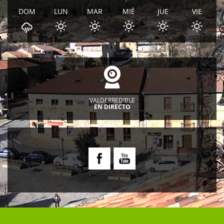
DOM
LUN
MAR
MIÉ
JUE
VIE
VALDERREDIBLE
EN DIRECTO