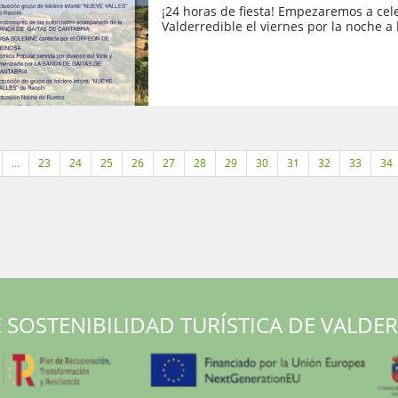
¡24 horas de fiesta! Empezaremos a cele
Valderredible el viernes por la noche a l
…
23
24
25
26
27
28
29
30
31
32
33
34
 SOSTENIBILIDAD TURÍSTICA DE VALDE