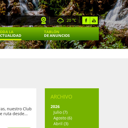
20 ℃
ODA LA
TABLÓN
CTUALIDAD
DE ANUNCIOS
ARCHIVO
2026
as, nuestro Club
Julio (7)
e ruta desde...
Agosto (6)
Abril (3)