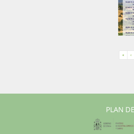
«
‹
PLAN DE