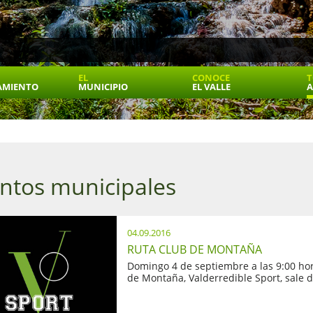
EL
CONOCE
T
AMIENTO
MUNICIPIO
EL VALLE
A
ntos municipales
04.09.2016
RUTA CLUB DE MONTAÑA
Domingo 4 de septiembre a las 9:00 hor
de Montaña, Valderredible Sport, sale d