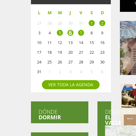
L
M
M
J
V
S
D
27
28
29
30
31
1
2
6
3
4
5
7
8
9
10
11
12
13
14
15
16
17
18
19
20
21
22
23
24
25
26
27
28
29
30
31
1
2
3
4
5
6
VER TODA LA AGENDA
DÓNDE
DESCUBRE
DORMIR
EL
VALLE