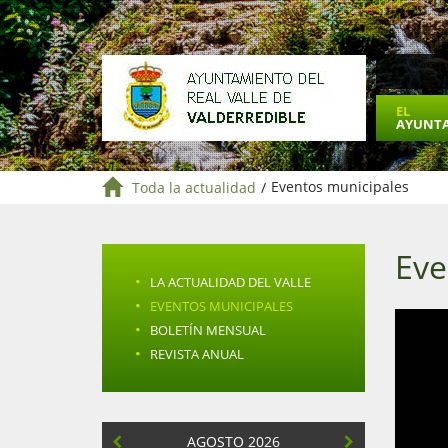
EL
AYUNT
Toda la actualidad
/
Eventos municipales
Eve
·
LA ACTUALIDAD DEL VALLE
·
EVENTOS MUNICIPALES
·
BOLETÍN MENSUAL
·
REVISTA ANUAL
AGOSTO 2026