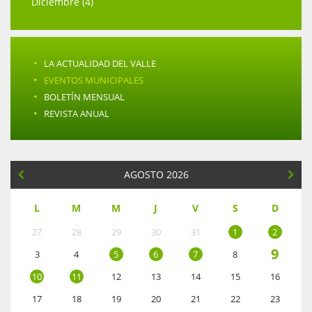
Diciembre (4)
·
LA ACTUALIDAD DEL VALLE
·
EVENTOS MUNICIPALES
·
BOLETÍN MENSUAL
·
REVISTA ANUAL
AGOSTO 2026
L
M
M
J
V
S
D
27
28
29
30
31
1
2
9
3
4
5
6
7
8
10
11
12
13
14
15
16
17
18
19
20
21
22
23