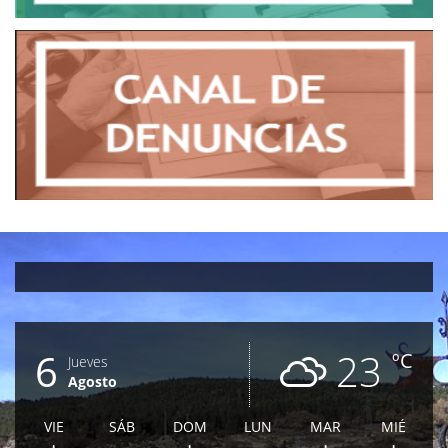
6
23
ºC
Jueves
Agosto
VIE
SÁB
DOM
LUN
MAR
MIÉ