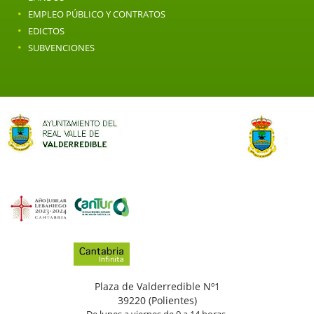
·
EMPLEO PÚBLICO Y CONTRATOS
·
EDICTOS
·
SUBVENCIONES
Plaza de Valderredible Nº1
39220 (Polientes)
De lunes a viernes de 9 a 14 horas.