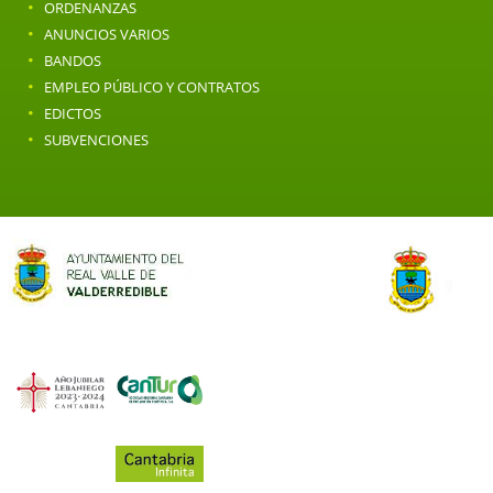
·
ORDENANZAS
·
ANUNCIOS VARIOS
·
BANDOS
·
EMPLEO PÚBLICO Y CONTRATOS
·
EDICTOS
·
SUBVENCIONES