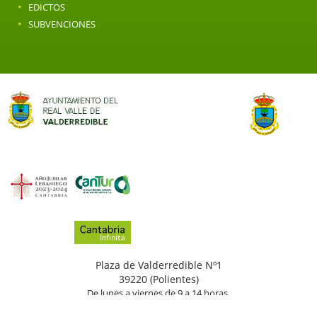
·
EDICTOS
·
SUBVENCIONES
Plaza de Valderredible Nº1
39220 (Polientes)
De lunes a viernes de 9 a 14 horas.
(+34)
942
776
002