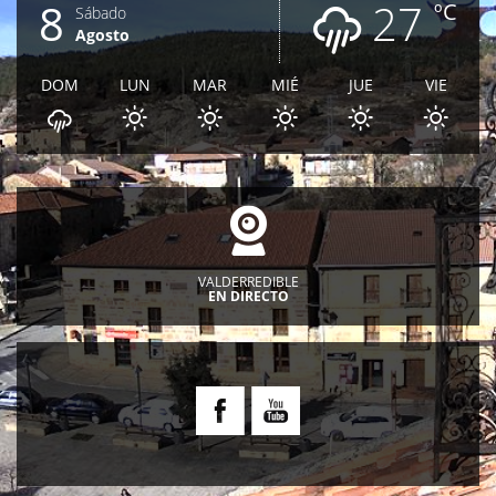
8
27
ºC
Sábado
Agosto
DOM
LUN
MAR
MIÉ
JUE
VIE
VALDERREDIBLE
EN DIRECTO