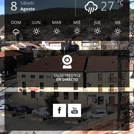
8
27
ºC
Sábado
Agosto
DOM
LUN
MAR
MIÉ
JUE
VIE
VALDERREDIBLE
EN DIRECTO