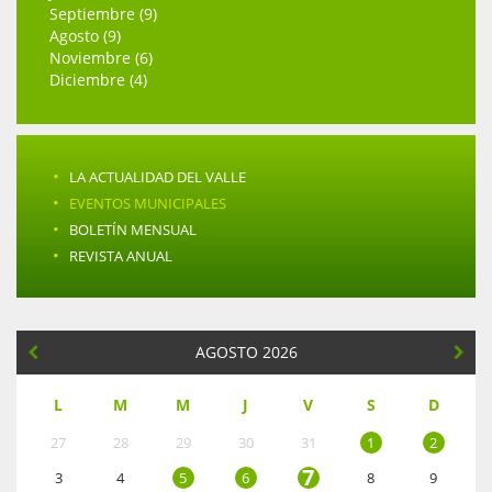
Septiembre (9)
Agosto (9)
Noviembre (6)
Diciembre (4)
·
LA ACTUALIDAD DEL VALLE
·
EVENTOS MUNICIPALES
·
BOLETÍN MENSUAL
·
REVISTA ANUAL
AGOSTO 2026
L
M
M
J
V
S
D
27
28
29
30
31
1
2
7
3
4
5
6
8
9