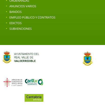
·
ORDENANZAS
·
ANUNCIOS VARIOS
·
BANDOS
·
EMPLEO PÚBLICO Y CONTRATOS
·
EDICTOS
·
SUBVENCIONES