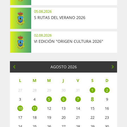
05.08.2026
5 RUTAS DEL VERANO 2026
02.08.2026
VI EDICIÓN "ORIGEN CULTURA 2026"
AGOSTO 2026
L
M
M
J
V
S
D
27
28
29
30
31
1
2
8
3
4
5
6
7
9
10
11
12
13
14
15
16
17
18
19
20
21
22
23
24
25
26
27
28
29
30