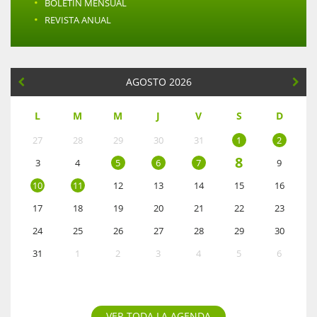
·
BOLETÍN MENSUAL
·
REVISTA ANUAL
AGOSTO 2026
L
M
M
J
V
S
D
27
28
29
30
31
1
2
8
3
4
5
6
7
9
10
11
12
13
14
15
16
17
18
19
20
21
22
23
24
25
26
27
28
29
30
31
1
2
3
4
5
6
VER TODA LA AGENDA