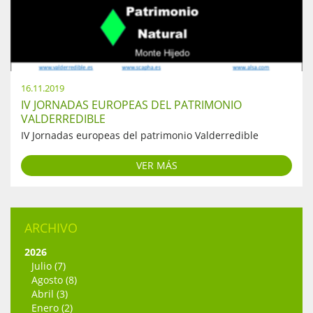
16.11.2019
IV JORNADAS EUROPEAS DEL PATRIMONIO
VALDERREDIBLE
IV Jornadas europeas del patrimonio Valderredible
VER MÁS
ARCHIVO
2026
Julio (7)
Agosto (8)
Abril (3)
Enero (2)