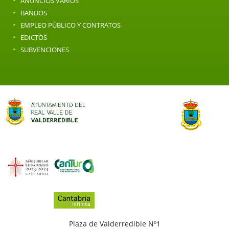
·
ANUNCIOS VARIOS
·
BANDOS
·
EMPLEO PÚBLICO Y CONTRATOS
·
EDICTOS
·
SUBVENCIONES
Plaza de Valderredible Nº1