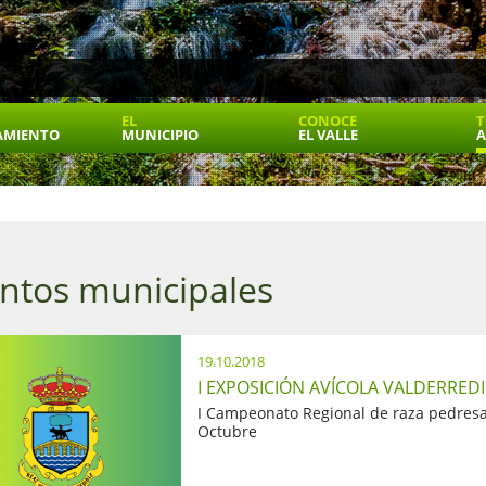
EL
CONOCE
T
AMIENTO
MUNICIPIO
EL VALLE
A
ntos municipales
19.10.2018
I EXPOSICIÓN AVÍCOLA VALDERREDI
I Campeonato Regional de raza pedresa
Octubre