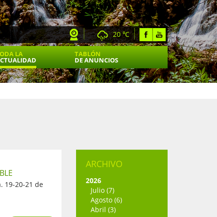
20 ℃
ODA LA
TABLÓN
CTUALIDAD
DE ANUNCIOS
ARCHIVO
BLE
2026
. 19-20-21 de
Julio (7)
Agosto (6)
Abril (3)