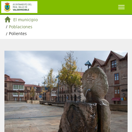
El municipio
/
Poblaciones
/
Polientes