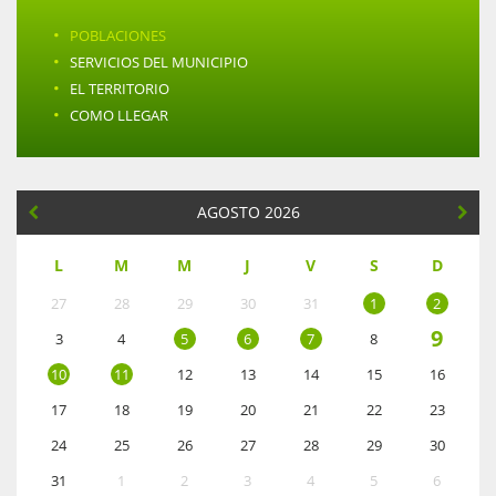
·
POBLACIONES
·
SERVICIOS DEL MUNICIPIO
·
EL TERRITORIO
·
COMO LLEGAR
AGOSTO 2026
L
M
M
J
V
S
D
27
28
29
30
31
1
2
9
3
4
5
6
7
8
10
11
12
13
14
15
16
17
18
19
20
21
22
23
24
25
26
27
28
29
30
31
1
2
3
4
5
6