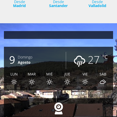
Desde
Desde
Desde
Madrid
Santander
Valladolid
9
27
ºC
Domingo
Agosto
LUN
MAR
MIÉ
JUE
VIE
SÁB