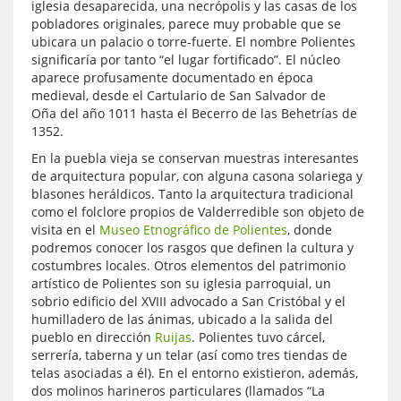
iglesia desaparecida, una necrópolis y las casas de los
pobladores originales, parece muy probable que se
ubicara un palacio o torre-fuerte. El nombre Polientes
significaría por tanto “el lugar fortificado”. El núcleo
aparece profusamente documentado en época
medieval, desde el Cartulario de San Salvador de
Oña del año 1011 hasta el Becerro de las Behetrías de
1352.
En la puebla vieja se conservan muestras interesantes
de arquitectura popular, con alguna casona solariega y
blasones heráldicos. Tanto la arquitectura tradicional
como el folclore propios de Valderredible son objeto de
visita en el
Museo Etnográfico de Polientes
, donde
podremos conocer los rasgos que definen la cultura y
costumbres locales. Otros elementos del patrimonio
artístico de Polientes son su iglesia parroquial, un
sobrio edificio del XVIII advocado a San Cristóbal y el
humilladero de las ánimas, ubicado a la salida del
pueblo en dirección
Ruijas
. Polientes tuvo cárcel,
serrería, taberna y un telar (así como tres tiendas de
telas asociadas a él). En el entorno existieron, además,
dos molinos harineros particulares (llamados “La