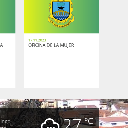
17.11.2023
TA
OFICINA DE LA MUJER
27
ºC
ingo