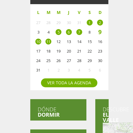
L
M
M
J
V
S
D
27
28
29
30
31
1
2
9
3
4
5
6
7
8
10
11
12
13
14
15
16
17
18
19
20
21
22
23
24
25
26
27
28
29
30
31
1
2
3
4
5
6
VER TODA LA AGENDA
DÓNDE
DESCUBRE
DORMIR
EL
VALLE