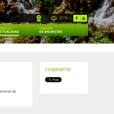
27 ℃
ODA LA
TABLÓN
CTUALIDAD
DE ANUNCIOS
COMPARTIR
general de