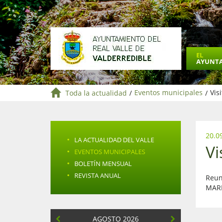
EL
AYUNT
Toda la actualidad
/
Eventos municipales
/
Vis
20.0
·
LA ACTUALIDAD DEL VALLE
Vi
·
EVENTOS MUNICIPALES
·
BOLETÍN MENSUAL
·
REVISTA ANUAL
Reun
MAR
AGOSTO 2026