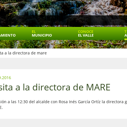
EL
CONOCE
T
AMIENTO
MUNICIPIO
EL VALLE
A
ita a la directora de mare
9.2016
sita a la directora de MARE
ión a las 12:30 del alcalde con
Rosa Inés García Ortíz
la directora 
E.