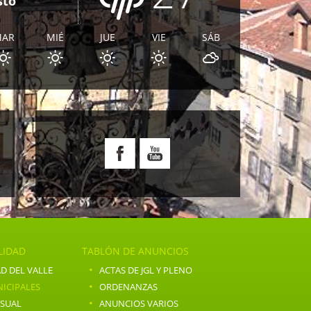
sto
MAR
MIÉ
JUE
VIE
SÁB
E
LIDAD
TABLÓN DE ANUNCIOS
·
D DEL VALLE
ACTAS DE JGL Y PLENO
·
ICIPALES
ORDENANZAS
·
NSUAL
ANUNCIOS VARIOS