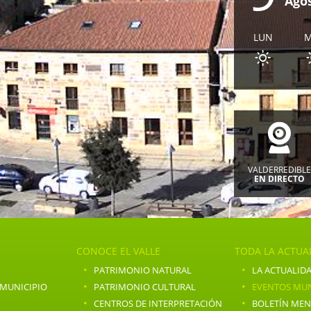
Ago
LUN
VALDERREDIBL
EN DIRECTO
CONOCE EL VALLE
TODA LA ACTUA
·
·
PATRIMONIO NATURAL
LA ACTUALIDA
·
·
 MUNICIPIO
PATRIMONIO CULTURAL
EVENTOS MUN
·
·
CENTROS DE INTERPRETACIÓN
BOLETÍN ME