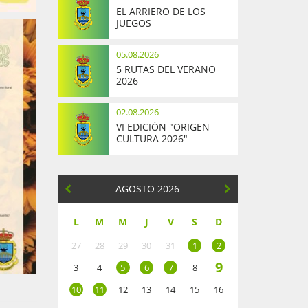
EL ARRIERO DE LOS
JUEGOS
05.08.2026
5 RUTAS DEL VERANO
2026
02.08.2026
VI EDICIÓN "ORIGEN
CULTURA 2026"
AGOSTO 2026
L
M
M
J
V
S
D
27
28
29
30
31
1
2
9
3
4
5
6
7
8
10
11
12
13
14
15
16