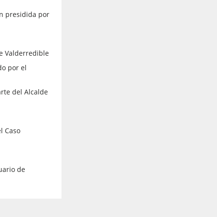
n presidida por
e Valderredible
do por el
rte del Alcalde
l Caso
uario de