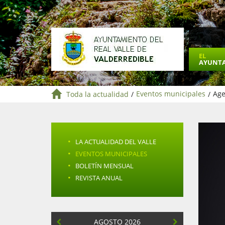
EL
AYUNT
Toda la actualidad
/
Eventos municipales
/
Age
·
LA ACTUALIDAD DEL VALLE
·
EVENTOS MUNICIPALES
·
BOLETÍN MENSUAL
·
REVISTA ANUAL
AGOSTO 2026