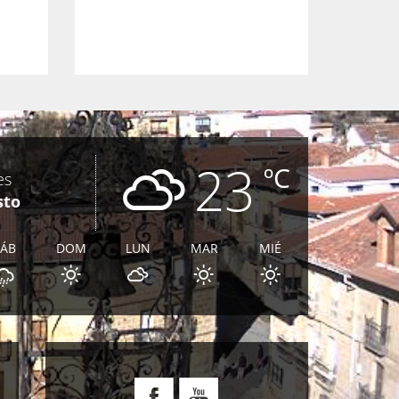
23
ºC
es
sto
SÁB
DOM
LUN
MAR
MIÉ