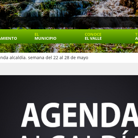
EL
CONOCE
T
AMIENTO
MUNICIPIO
EL VALLE
A
nda alcaldía. semana del 22 al 28 de mayo