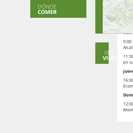
DÓNDE
16:0
COMER
Fern
Miér
8:30
9:00
Alca
VER
11:3
VIDEOS
en s
Juev
16:0
Ecom
Domi
12:00
Mont