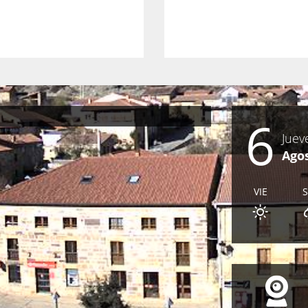
6
Juev
Ago
VIE