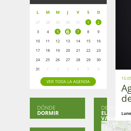
L
M
M
J
V
S
D
27
28
29
30
31
1
2
6
3
4
5
7
8
9
10
11
12
13
14
15
16
17
18
19
20
21
22
23
24
25
26
27
28
29
30
31
1
2
3
4
5
6
15.0
VER TODA LA AGENDA
Ag
d
DÓNDE
DESCUBRE
DORMIR
EL
Lune
VALLE
16:0
Mart