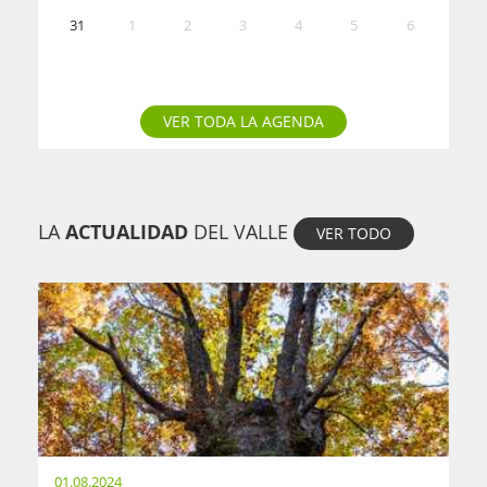
31
1
2
3
4
5
6
VER TODA LA AGENDA
LA
ACTUALIDAD
DEL VALLE
VER TODO
01.08.2024