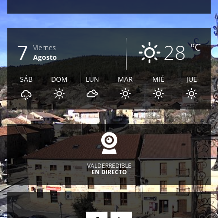
7
28
ºC
Viernes
Agosto
SÁB
DOM
LUN
MAR
MIÉ
JUE
VALDERREDIBLE
EN DIRECTO