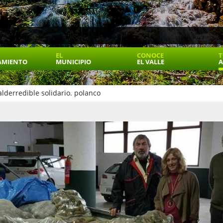
EL
CONOCE
T
AMIENTO
MUNICIPIO
EL VALLE
A
alderredible solidario. polanco