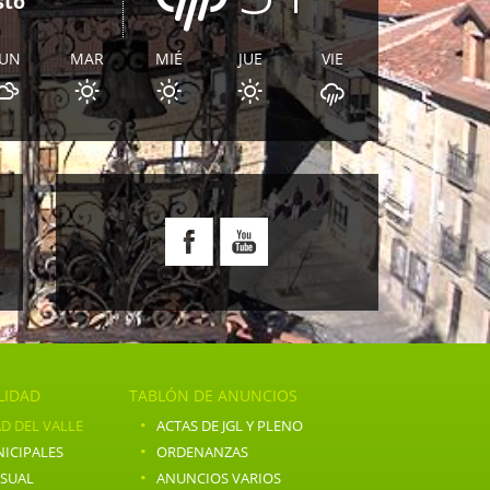
sto
LUN
MAR
MIÉ
JUE
VIE
E
LIDAD
TABLÓN DE ANUNCIOS
·
D DEL VALLE
ACTAS DE JGL Y PLENO
·
ICIPALES
ORDENANZAS
·
NSUAL
ANUNCIOS VARIOS