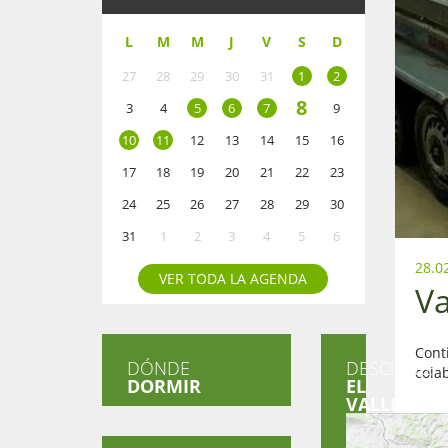
L
M
M
J
V
S
D
27
28
29
30
31
1
2
8
3
4
5
6
7
9
10
11
12
13
14
15
16
17
18
19
20
21
22
23
24
25
26
27
28
29
30
31
1
2
3
4
5
6
28.0
VER TODA LA AGENDA
Va
Conti
DÓNDE
DESCUBRE
colab
DORMIR
EL
VALLE