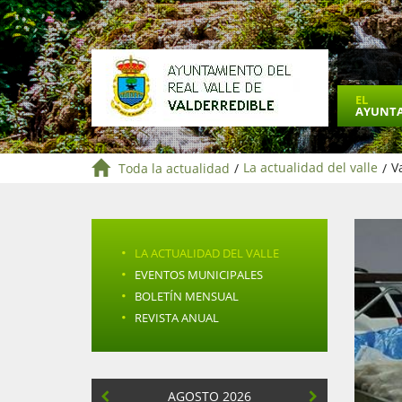
EL
AYUNT
Toda la actualidad
/
La actualidad del valle
/
V
·
LA ACTUALIDAD DEL VALLE
·
EVENTOS MUNICIPALES
·
BOLETÍN MENSUAL
·
REVISTA ANUAL
AGOSTO 2026