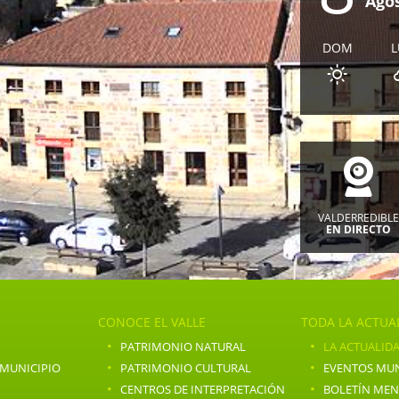
Ago
DOM
VALDERREDIBL
EN DIRECTO
CONOCE EL VALLE
TODA LA ACTUA
·
·
PATRIMONIO NATURAL
LA ACTUALIDA
·
·
 MUNICIPIO
PATRIMONIO CULTURAL
EVENTOS MUN
·
·
CENTROS DE INTERPRETACIÓN
BOLETÍN ME