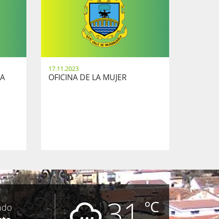
17.11.2023
TA
OFICINA DE LA MUJER
31
ºC
ado