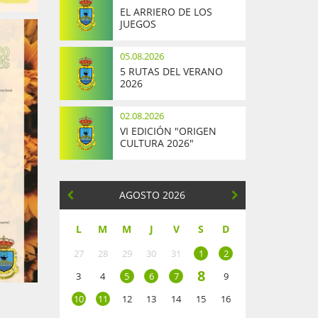
EL ARRIERO DE LOS
JUEGOS
05.08.2026
5 RUTAS DEL VERANO
2026
02.08.2026
VI EDICIÓN "ORIGEN
CULTURA 2026"
AGOSTO 2026
L
M
M
J
V
S
D
27
28
29
30
31
1
2
8
3
4
5
6
7
9
10
11
12
13
14
15
16