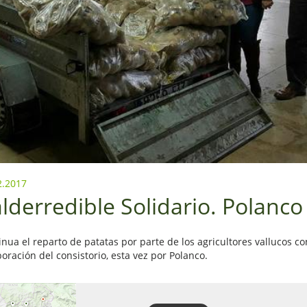
2.2017
lderredible Solidario. Polanco
nua el reparto de patatas por parte de los agricultores vallucos co
oración del consistorio, esta vez por Polanco.