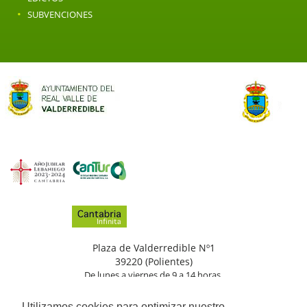
·
SUBVENCIONES
Plaza de Valderredible Nº1
39220 (Polientes)
De lunes a viernes de 9 a 14 horas.
(+34)
942
776
002
Utilizamos cookies para optimizar nuestro