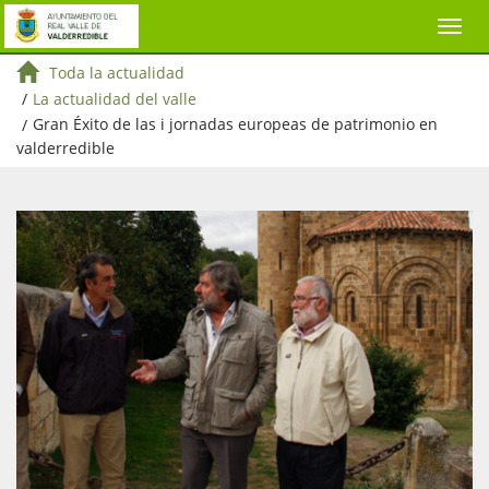
Toda la actualidad
/
La actualidad del valle
/
Gran Éxito de las i jornadas europeas de patrimonio en
valderredible