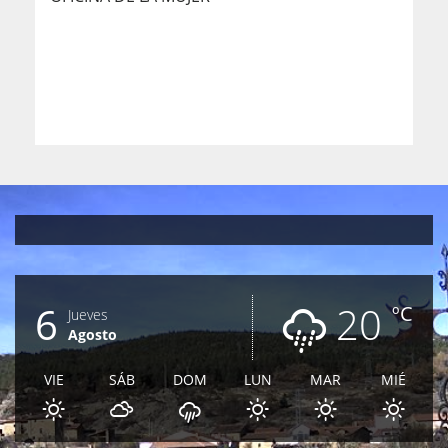
6
20
ºC
Jueves
Agosto
VIE
SÁB
DOM
LUN
MAR
MIÉ