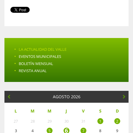
·
LA ACTUALIDAD DEL VALLE
·
EVENTOS MUNICIPALES
·
BOLETÍN MENSUAL
·
REVISTA ANUAL
AGOSTO 2026
L
M
M
J
V
S
D
27
28
29
30
31
1
2
6
3
4
5
7
8
9