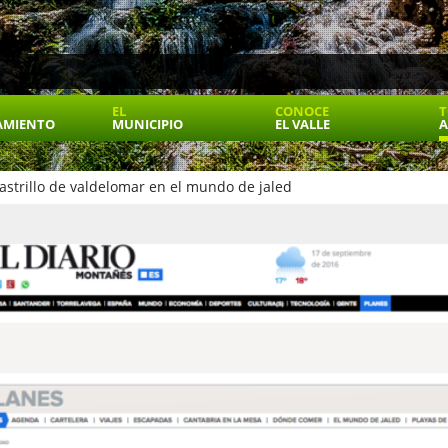
EL
CONOCE
T
AMIENTO
MUNICIPIO
EL VALLE
A
astrillo de valdelomar en el mundo de jaled