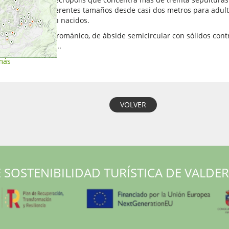
 roca reúnen diferentes tamaños desde casi dos metros para adul
eñas para recién nacidos.
ue el templo es románico, de ábside semicircular con sólidos contr
 rectangular fue...
más
VOLVER
 SOSTENIBILIDAD TURÍSTICA DE VALDE