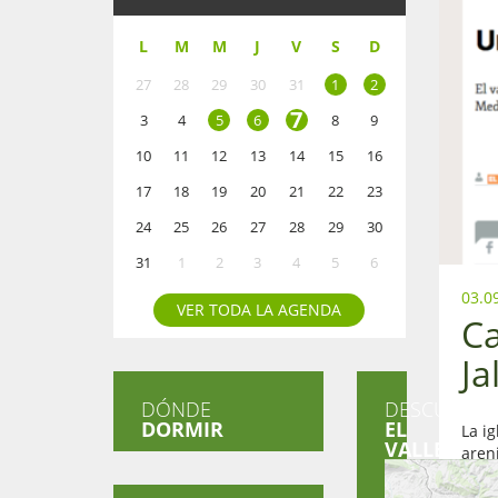
L
M
M
J
V
S
D
27
28
29
30
31
1
2
7
3
4
5
6
8
9
10
11
12
13
14
15
16
17
18
19
20
21
22
23
24
25
26
27
28
29
30
31
1
2
3
4
5
6
03.0
VER TODA LA AGENDA
Ca
Ja
DÓNDE
DESCUBRE
DORMIR
EL
La ig
VALLE
aren
prom
pobl