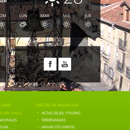
sto
OM
LUN
MAR
MIÉ
JUE
E
LIDAD
TABLÓN DE ANUNCIOS
·
D DEL VALLE
ACTAS DE JGL Y PLENO
·
ICIPALES
ORDENANZAS
·
NSUAL
ANUNCIOS VARIOS