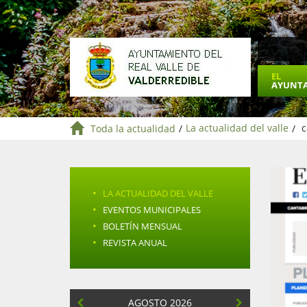
EL
AYUNT
Toda la actualidad
/
La actualidad del valle
/
c
·
LA ACTUALIDAD DEL VALLE
·
EVENTOS MUNICIPALES
·
BOLETÍN MENSUAL
·
REVISTA ANUAL
AGOSTO 2026