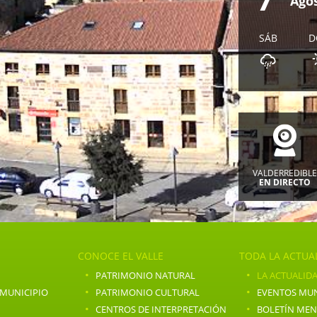
Ago
SÁB
D
VALDERREDIBL
EN DIRECTO
CONOCE EL VALLE
TODA LA ACTUA
·
·
PATRIMONIO NATURAL
LA ACTUALIDA
·
·
 MUNICIPIO
PATRIMONIO CULTURAL
EVENTOS MUN
·
·
CENTROS DE INTERPRETACIÓN
BOLETÍN ME