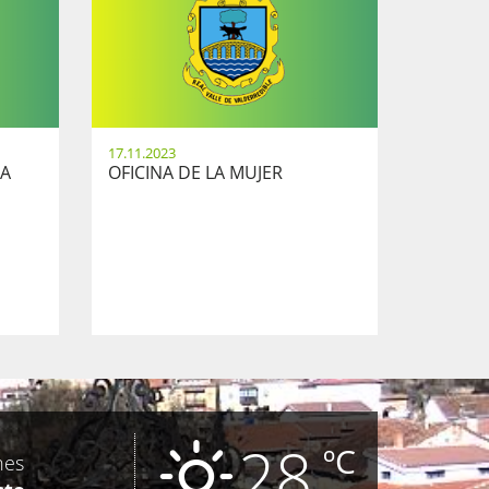
17.11.2023
TA
OFICINA DE LA MUJER
28
ºC
nes