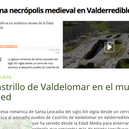
9.2016
strillo de Valdelomar en el m
led
lesia románica de Santa Leocadia del siglo XIII vigila desde un cerr
isca al pequeño pueblo de Castrillo de Valdelomar en Valderredibl
ontorio natural que ha servido desde la Edad Media para enterrar
adores en una necrópolis que concentra más de treinta sepulturas