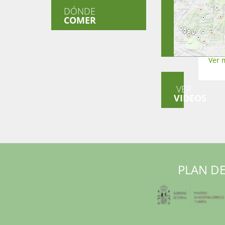
DÓNDE
pura
COMER
pequ
Aunq
torre
Ver 
VER
VIDEOS
PLAN DE