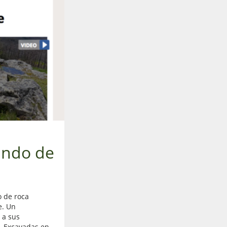
undo de
o de roca
e. Un
 a sus
. Excavadas en