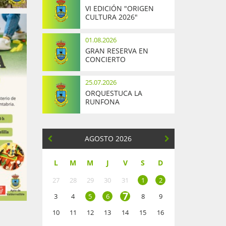
VI EDICIÓN "ORIGEN
CULTURA 2026"
01.08.2026
GRAN RESERVA EN
CONCIERTO
25.07.2026
ORQUESTUCA LA
RUNFONA
AGOSTO 2026
L
M
M
J
V
S
D
27
28
29
30
31
1
2
7
3
4
5
6
8
9
10
11
12
13
14
15
16