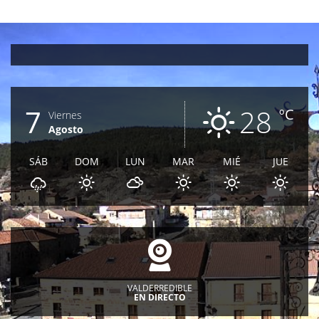
7
28
ºC
Viernes
Agosto
SÁB
DOM
LUN
MAR
MIÉ
JUE
VALDERREDIBLE
EN DIRECTO