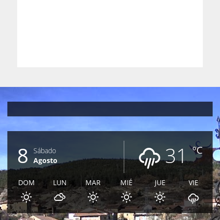
8
31
ºC
Sábado
Agosto
DOM
LUN
MAR
MIÉ
JUE
VIE