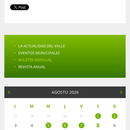
·
LA ACTUALIDAD DEL VALLE
·
EVENTOS MUNICIPALES
·
BOLETÍN MENSUAL
·
REVISTA ANUAL
AGOSTO 2026
L
M
M
J
V
S
D
27
28
29
30
31
1
2
8
3
4
5
6
7
9