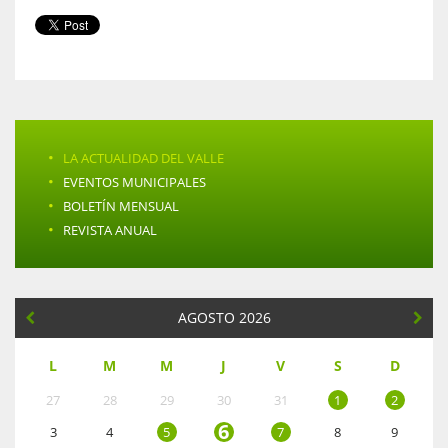
·
LA ACTUALIDAD DEL VALLE
·
EVENTOS MUNICIPALES
·
BOLETÍN MENSUAL
·
REVISTA ANUAL
AGOSTO 2026
L
M
M
J
V
S
D
27
28
29
30
31
1
2
6
3
4
5
7
8
9