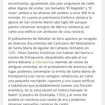
encontramos, igualmente, dos pies singulares de roble
albar dignos de visitar: los llamados “El Regoldo” y “El
Usao”, ambos a las afueras del pueblo, a unos 300 m al
noreste. En cuanto al patrimonio histórico, destaca la
iglesia de San Vicente Mártir (del siglo XVI aunque
parece conservar vestigios de fábrica románica), así
como una edificio con atributos de casa rectoral.
El poblamiento de Rebollar de Ebro aparece ya recogido
en diversos documentos del Cartulario del Montasterio
de Santa María de Aguilar de Campoo, fechados en
1231. Otras fuentes históricas nos hablan del barrio o
núcleo de Entrepuerta, despoblado ubicado al sur
(entre Rebollar y
Sobrepeña
). Además de restos de
antiguas viviendas, en el promontorio de arenisca del
lugar podemos contemplar la ermita de Santa María de
Entrepuerta (con claros vestigios románicos), así como
una pequeña necrópolis rupestre y una cueva artificial
o habitáculo que probablemente tuviese una función
eremítica. En la zona existió un molino llamado “el
Rabín” (Catastro de Ensenada, 1752), y al norte del
pueblo se conserva una caseta de era y podemos
observar pequeñas canteras de caolín.