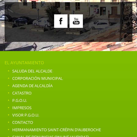
EL AYUNTAMIENTO
·
SALUDA DEL ALCALDE
·
CORPORACIÓN MUNICIPAL
·
AGENDA DE ALCALDÍA
·
CATASTRO
·
P.G.O.U.
·
IMPRESOS
·
VISOR P.G.O.U.
·
CONTACTO
·
HERMANAMIENTO SAINT-CRÉPIN D’AUBEROCHE
·
CANAL DE DENUNCIAS ONLINE (AUDIDAT)