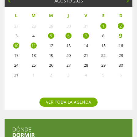
AGOSTO 2026
L
M
M
J
V
S
D
27
28
29
30
31
1
2
9
3
4
5
6
7
8
10
11
12
13
14
15
16
17
18
19
20
21
22
23
24
25
26
27
28
29
30
31
1
2
3
4
5
6
VER TODA LA AGENDA
DÓNDE
DORMIR