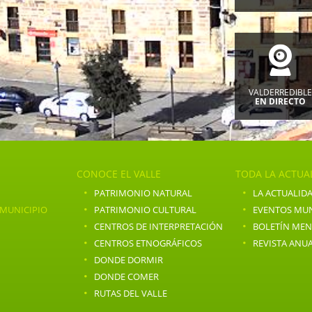
VALDERREDIBL
EN DIRECTO
CONOCE EL VALLE
TODA LA ACTUA
·
·
PATRIMONIO NATURAL
LA ACTUALIDA
·
·
 MUNICIPIO
PATRIMONIO CULTURAL
EVENTOS MUN
·
·
CENTROS DE INTERPRETACIÓN
BOLETÍN ME
·
·
CENTROS ETNOGRÁFICOS
REVISTA ANU
·
DONDE DORMIR
·
DONDE COMER
·
RUTAS DEL VALLE