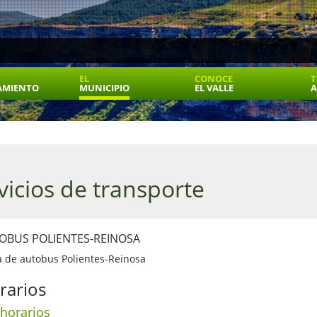
EL
CONOCE
T
AMIENTO
MUNICIPIO
EL VALLE
A
vicios de transporte
OBUS POLIENTES-REINOSA
a de autobus Polientes-Reinosa
rarios
 horarios