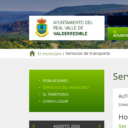
EL
AYUNT
El municipio
/
Servicios de transporte
Ser
·
POBLACIONES
·
SERVICIOS DEL MUNICIPIO
·
EL TERRITORIO
AUT
·
COMO LLEGAR
Líne
Ho
Ver
AGOSTO 2026