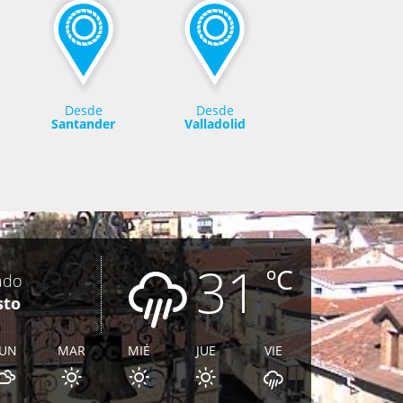
Desde
Desde
Santander
Valladolid
31
ºC
ado
sto
LUN
MAR
MIÉ
JUE
VIE