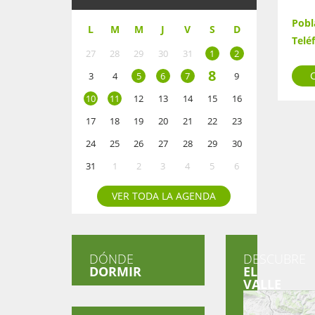
Pobl
L
M
M
J
V
S
D
Telé
27
28
29
30
31
1
2
8
3
4
5
6
7
9
10
11
12
13
14
15
16
17
18
19
20
21
22
23
24
25
26
27
28
29
30
31
1
2
3
4
5
6
VER TODA LA AGENDA
DÓNDE
DESCUBRE
DORMIR
EL
VALLE