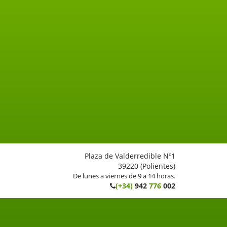
Plaza de Valderredible Nº1
39220 (Polientes)
De lunes a viernes de 9 a 14 horas.
(+34)
942
776
002