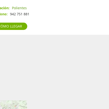
ación
Polientes
fono
942 751 881
CÓMO LLEGAR