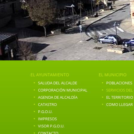
EL AYUNTAMIENTO
EL MUNICIPIO
·
·
SALUDA DEL ALCALDE
POBLACIONES
·
·
CORPORACIÓN MUNICIPAL
SERVICIOS DEL
·
·
AGENDA DE ALCALDÍA
EL TERRITORIO
·
·
CATASTRO
COMO LLEGAR
·
P.G.O.U.
·
IMPRESOS
·
VISOR P.G.O.U.
·
CONTACTO