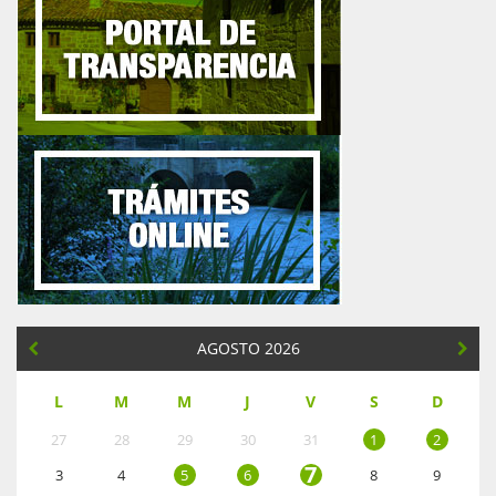
AGOSTO 2026
L
M
M
J
V
S
D
27
28
29
30
31
1
2
7
3
4
5
6
8
9