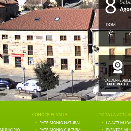
8
Sáb
Ago
DOM
VALDERREDIBL
EN DIRECTO
CONOCE EL VALLE
TODA LA ACTUA
·
·
PATRIMONIO NATURAL
LA ACTUALIDA
·
·
 MUNICIPIO
PATRIMONIO CULTURAL
EVENTOS MUN