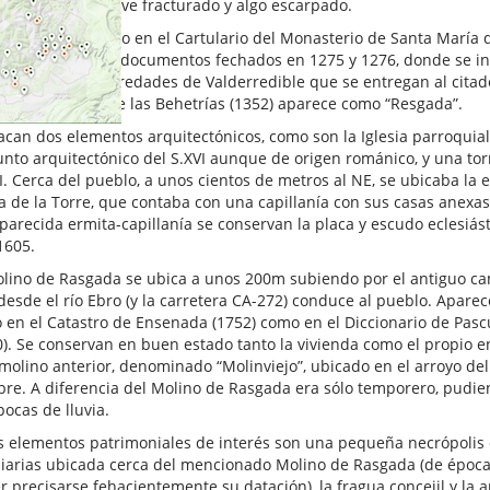
ntramos un relieve fracturado y algo escarpado.
ece documentado en el Cartulario del Monasterio de Santa María d
oo, en diversos documentos fechados en 1275 y 1276, donde se in
ada entre las heredades de Valderredible que se entregan al citad
l Libro Becerro de las Behetrías (1352) aparece como “Resgada”.
acan dos elementos arquitectónicos, como son la Iglesia parroquial
unto arquitectónico del S.XVI aunque de origen románico, y una tor
I. Cerca del pueblo, a unos cientos de metros al NE, se ubicaba la 
a de la Torre, que contaba con una capillanía con sus casas anexas
parecida ermita-capillanía se conservan la placa y escudo eclesiás
1605.
olino de Rasgada se ubica a unos 200m subiendo por el antiguo cam
desde el río Ebro (y la carretera CA-272) conduce al pueblo. Apar
o en el Catastro de Ensenada (1752) como en el Diccionario de Pas
0). Se conservan en buen estado tanto la vivienda como el propio en
 molino anterior, denominado “Molinviejo”, ubicado en el arroyo de
re. A diferencia del Molino de Rasgada era sólo temporero, pudie
ocas de lluvia.
s elementos patrimoniales de interés son una pequeña necrópolis
liarias ubicada cerca del mencionado Molino de Rasgada (de época
 precisarse fehacientemente su datación), la fragua concejil y la a