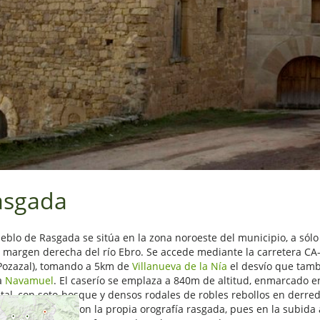
asgada
ueblo de Rasgada se sitúa en la zona noroeste del municipio, a sólo
a margen derecha del río Ebro. Se accede mediante la carretera CA
Pozazal), tomando a 5km de
Villanueva de la Nía
el desvío que tamb
a
Navamuel
. El caserío se emplaza a 840m de altitud, enmarcado e
stal, con soto-bosque y densos rodales de robles rebollos en derr
ce relacionarse con la propia orografía rasgada, pues en la subida 