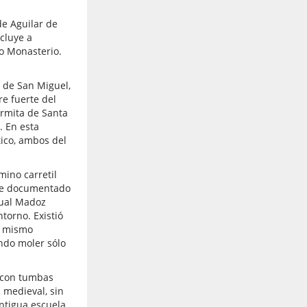
e Aguilar de
cluye a
o Monasterio.
 de San Miguel,
re fuerte del
ermita de Santa
. En esta
tico, ambos del
ino carretil
ece documentado
cual Madoz
torno. Existió
l mismo
ndo moler sólo
 con tumbas
 medieval, sin
ntigua escuela,