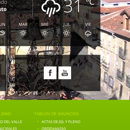
31
ºC
ado
sto
LUN
MAR
MIÉ
JUE
VIE
E
LIDAD
TABLÓN DE ANUNCIOS
·
D DEL VALLE
ACTAS DE JGL Y PLENO
·
ICIPALES
ORDENANZAS