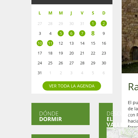
L
M
M
J
V
S
D
27
28
29
30
31
1
2
8
3
4
5
6
7
9
10
11
12
13
14
15
16
17
18
19
20
21
22
23
24
25
26
27
28
29
30
31
1
2
3
4
5
6
R
VER TODA LA AGENDA
El p
de l
DÓNDE
DESCUBRE
con 
DORMIR
EL
haci
VALLE
fore
pare