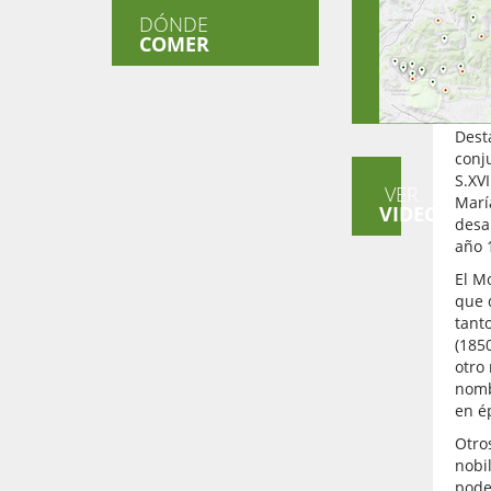
enco
DÓNDE
Apar
COMER
Camp
Rasg
En e
Dest
conj
S.XVI
VER
Marí
VIDEOS
desa
año 
El M
que 
tant
(185
otro
nomb
en ép
Otro
nobi
poder