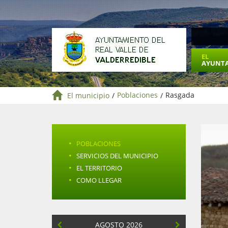
EL
AYUNT
El municipio
/
Poblaciones
/
Rasgada
·
POBLACIONES
·
SERVICIOS DEL MUNICIPIO
·
EL TERRITORIO
·
COMO LLEGAR
AGOSTO 2026