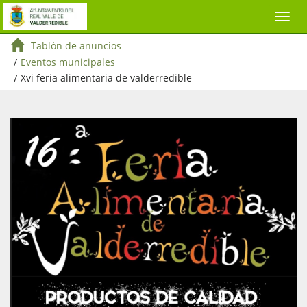
Tablón de anuncios
/
Eventos municipales
/
Xvi feria alimentaria de valderredible