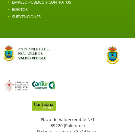
·
EMPLEO PÚBLICO Y CONTRATOS
·
EDICTOS
·
SUBVENCIONES
Plaza de Valderredible Nº1
39220 (Polientes)
De lunes a viernes de 9 a 14 horas.