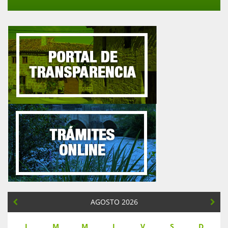
AGOSTO 2026
L
M
M
J
V
S
D