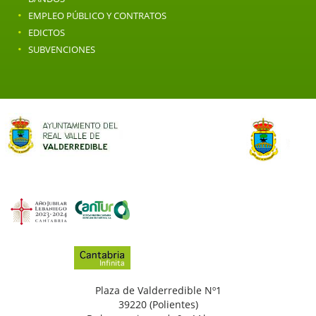
·
EMPLEO PÚBLICO Y CONTRATOS
·
EDICTOS
·
SUBVENCIONES
Plaza de Valderredible Nº1
39220 (Polientes)