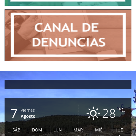
7
28
ºC
Viernes
Agosto
SÁB
DOM
LUN
MAR
MIÉ
JUE