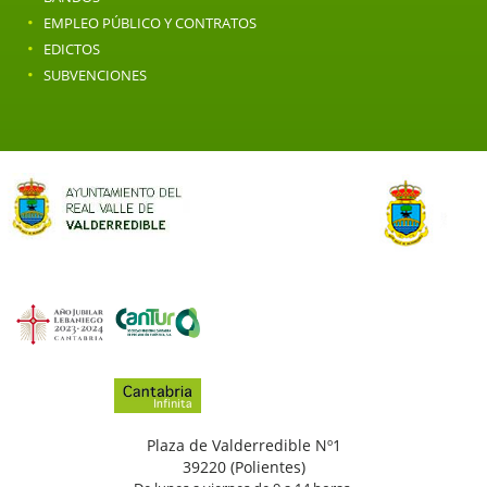
·
EMPLEO PÚBLICO Y CONTRATOS
·
EDICTOS
·
SUBVENCIONES
Plaza de Valderredible Nº1
39220 (Polientes)