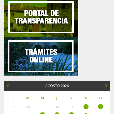
AGOSTO 2026
L
M
M
J
V
S
D
27
28
29
30
31
1
2