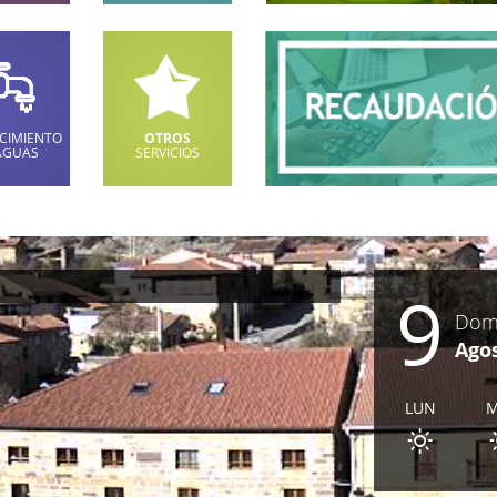
CIMIENTO
OTROS
AGUAS
SERVICIOS
9
Dom
Ago
LUN