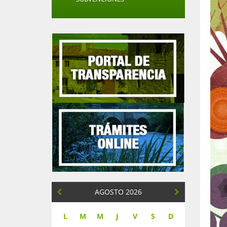
AGOSTO 2026
L
M
M
J
V
S
D