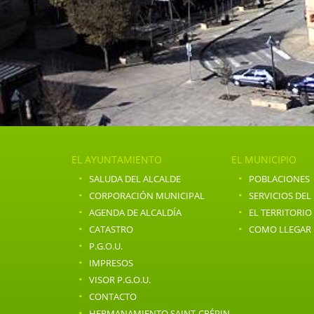
EL AYUNTAMIENTO
EL MUNICIPIO
·
·
SALUDA DEL ALCALDE
POBLACIONES
·
·
CORPORACIÓN MUNICIPAL
SERVICIOS DEL
·
·
AGENDA DE ALCALDÍA
EL TERRITORIO
·
·
CATASTRO
COMO LLEGAR
·
P.G.O.U.
·
IMPRESOS
·
VISOR P.G.O.U.
·
CONTACTO
·
HERMANAMIENTO SAINT-CRÉPIN