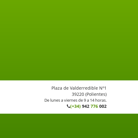
Plaza de Valderredible Nº1
39220 (Polientes)
De lunes a viernes de 9 a 14 horas.
(+34)
942
776
002