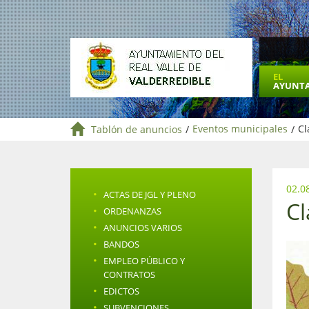
EL
AYUNT
Tablón de anuncios
/
Eventos municipales
/
Cl
02.0
·
ACTAS DE JGL Y PLENO
Cl
·
ORDENANZAS
·
ANUNCIOS VARIOS
·
BANDOS
·
EMPLEO PÚBLICO Y
CONTRATOS
·
EDICTOS
·
SUBVENCIONES