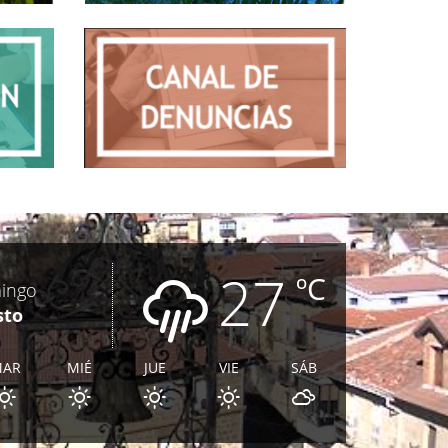
27
ºC
ingo
sto
MAR
MIÉ
JUE
VIE
SÁB