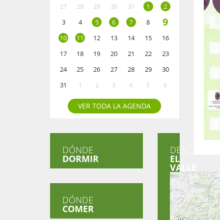
27
28
29
30
31
1
2
9
3
4
5
6
7
8
10
11
12
13
14
15
16
17
18
19
20
21
22
23
24
25
26
27
28
29
30
31
1
2
3
4
5
6
VER TODA LA AGENDA
DÓNDE
DESCUBRE
DORMIR
EL
VALLE
DÓNDE
COMER