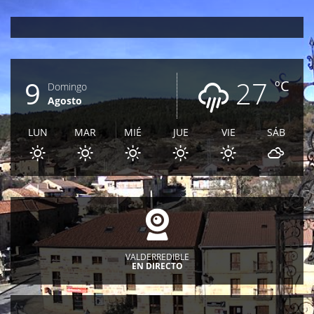
9
27
ºC
Domingo
Agosto
LUN
MAR
MIÉ
JUE
VIE
SÁB
VALDERREDIBLE
EN DIRECTO