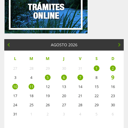
AGOSTO 2026
L
M
M
J
V
S
D
27
28
29
30
31
1
2
9
3
4
5
6
7
8
10
11
12
13
14
15
16
17
18
19
20
21
22
23
24
25
26
27
28
29
30
31
1
2
3
4
5
6