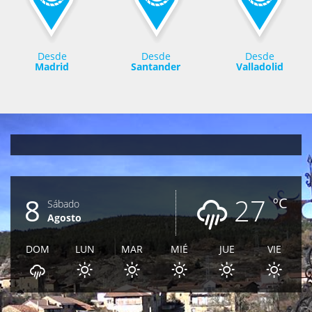
Desde
Desde
Desde
Madrid
Santander
Valladolid
8
27
ºC
Sábado
Agosto
DOM
LUN
MAR
MIÉ
JUE
VIE