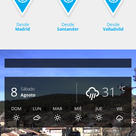
Desde
Desde
Desde
Madrid
Santander
Valladolid
8
31
ºC
Sábado
Agosto
DOM
LUN
MAR
MIÉ
JUE
VIE