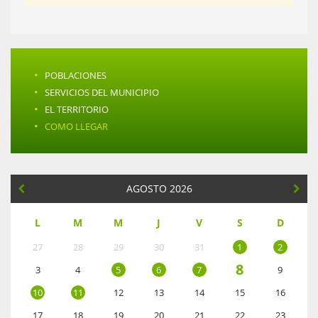
·
POBLACIONES
·
SERVICIOS DEL MUNICIPIO
·
EL TERRITORIO
·
COMO LLEGAR
AGOSTO 2026
L
M
M
J
V
S
D
27
28
29
30
31
1
2
8
3
4
5
6
7
9
10
11
12
13
14
15
16
17
18
19
20
21
22
23