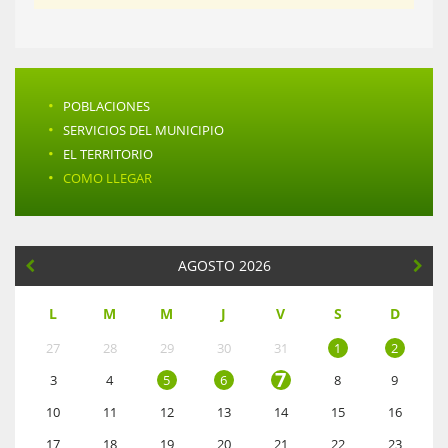
·
POBLACIONES
·
SERVICIOS DEL MUNICIPIO
·
EL TERRITORIO
·
COMO LLEGAR
AGOSTO 2026
L
M
M
J
V
S
D
27
28
29
30
31
1
2
7
3
4
5
6
8
9
10
11
12
13
14
15
16
17
18
19
20
21
22
23