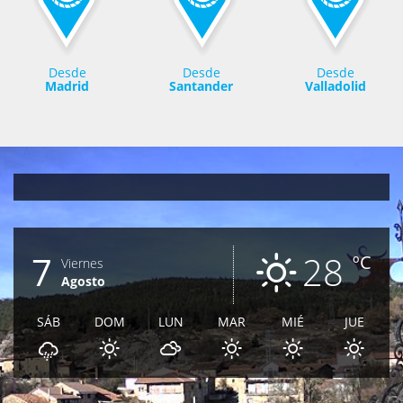
Desde
Desde
Desde
Madrid
Santander
Valladolid
7
28
ºC
Viernes
Agosto
SÁB
DOM
LUN
MAR
MIÉ
JUE