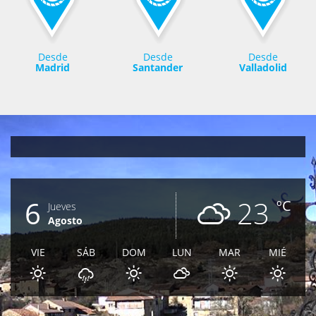
Desde
Desde
Desde
Madrid
Santander
Valladolid
6
23
ºC
Jueves
Agosto
VIE
SÁB
DOM
LUN
MAR
MIÉ