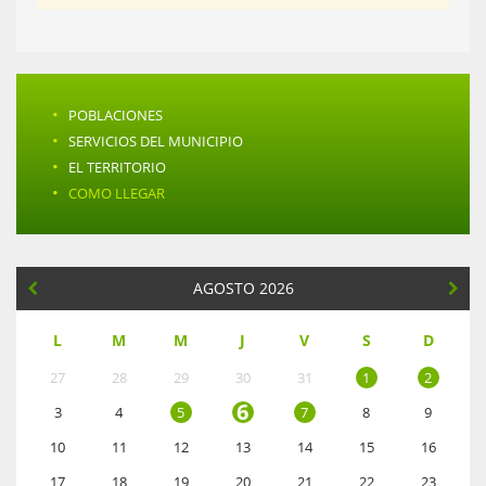
·
POBLACIONES
·
SERVICIOS DEL MUNICIPIO
·
EL TERRITORIO
·
COMO LLEGAR
AGOSTO 2026
L
M
M
J
V
S
D
27
28
29
30
31
1
2
6
3
4
5
7
8
9
10
11
12
13
14
15
16
17
18
19
20
21
22
23