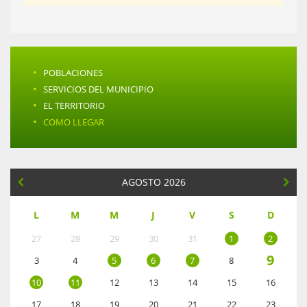
·
POBLACIONES
·
SERVICIOS DEL MUNICIPIO
·
EL TERRITORIO
·
COMO LLEGAR
AGOSTO 2026
L
M
M
J
V
S
D
27
28
29
30
31
1
2
9
3
4
5
6
7
8
10
11
12
13
14
15
16
17
18
19
20
21
22
23