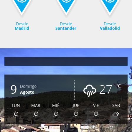
Desde
Desde
Desde
Madrid
Santander
Valladolid
9
27
ºC
Domingo
Agosto
LUN
MAR
MIÉ
JUE
VIE
SÁB