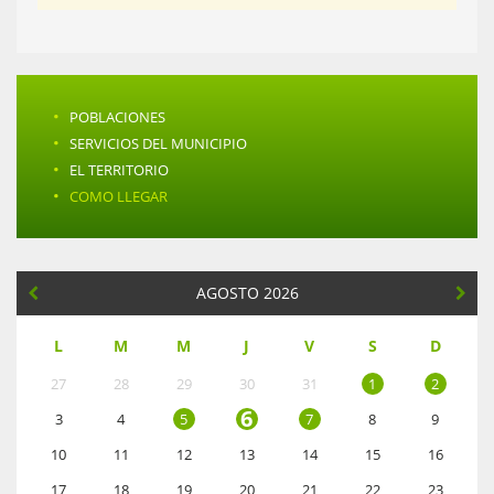
·
POBLACIONES
·
SERVICIOS DEL MUNICIPIO
·
EL TERRITORIO
·
COMO LLEGAR
AGOSTO 2026
L
M
M
J
V
S
D
27
28
29
30
31
1
2
6
3
4
5
7
8
9
10
11
12
13
14
15
16
17
18
19
20
21
22
23