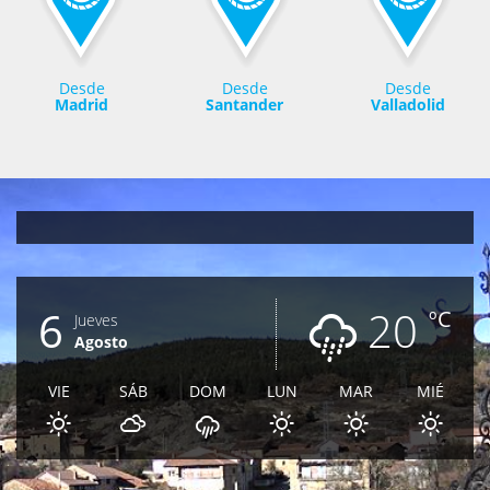
Desde
Desde
Desde
Madrid
Santander
Valladolid
6
20
ºC
Jueves
Agosto
VIE
SÁB
DOM
LUN
MAR
MIÉ