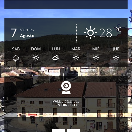
7
28
ºC
Viernes
Agosto
SÁB
DOM
LUN
MAR
MIÉ
JUE
VALDERREDIBLE
EN DIRECTO